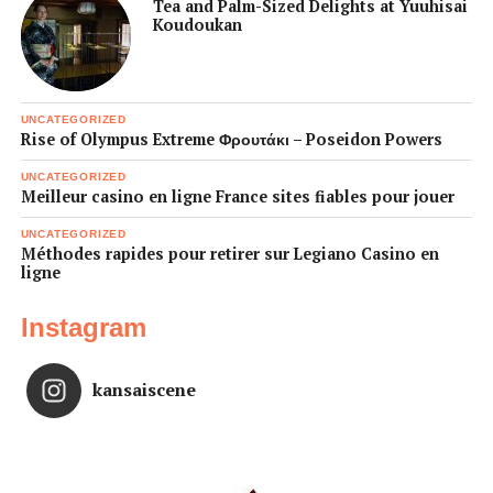
Tea and Palm-Sized Delights at Yuuhisai
Koudoukan
UNCATEGORIZED
Rise of Olympus Extreme Φρουτάκι – Poseidon Powers
UNCATEGORIZED
Meilleur casino en ligne France sites fiables pour jouer
UNCATEGORIZED
Méthodes rapides pour retirer sur Legiano Casino en
ligne
Instagram
kansaiscene