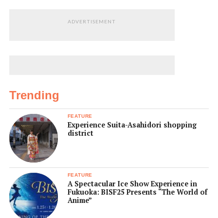
ADVERTISEMENT
Trending
FEATURE
Experience Suita-Asahidori shopping
district
FEATURE
A Spectacular Ice Show Experience in
Fukuoka: BISF25 Presents “The World of
Anime”