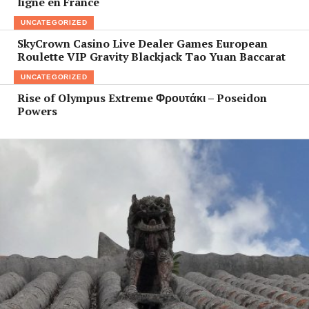
ligne en France
UNCATEGORIZED
SkyCrown Casino Live Dealer Games European
Roulette VIP Gravity Blackjack Tao Yuan Baccarat
UNCATEGORIZED
Rise of Olympus Extreme Φρουτάκι – Poseidon
Powers