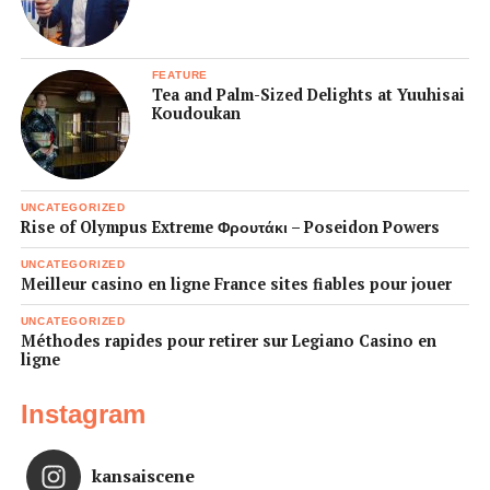
FEATURE
Tea and Palm-Sized Delights at Yuuhisai
Koudoukan
UNCATEGORIZED
Rise of Olympus Extreme Φρουτάκι – Poseidon Powers
UNCATEGORIZED
Meilleur casino en ligne France sites fiables pour jouer
UNCATEGORIZED
Méthodes rapides pour retirer sur Legiano Casino en
ligne
Instagram
kansaiscene