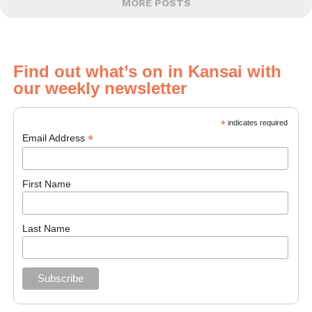
MORE POSTS
Find out what’s on in Kansai with
our weekly newsletter
*
indicates required
*
Email Address
First Name
Last Name