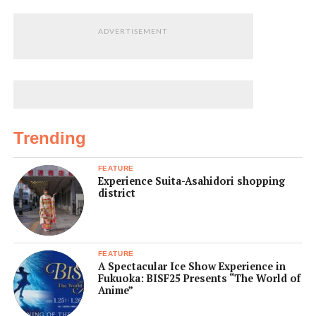
ADVERTISEMENT
Trending
FEATURE
Experience Suita-Asahidori shopping
district
FEATURE
A Spectacular Ice Show Experience in
Fukuoka: BISF25 Presents “The World of
Anime”