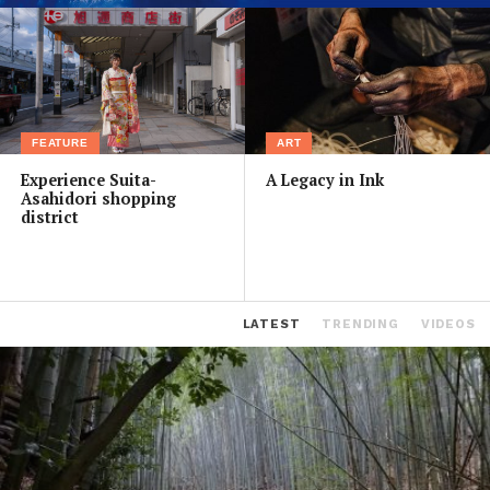
FEATURE
ART
Experience Suita-
A Legacy in Ink
Asahidori shopping
district
LATEST
TRENDING
VIDEOS