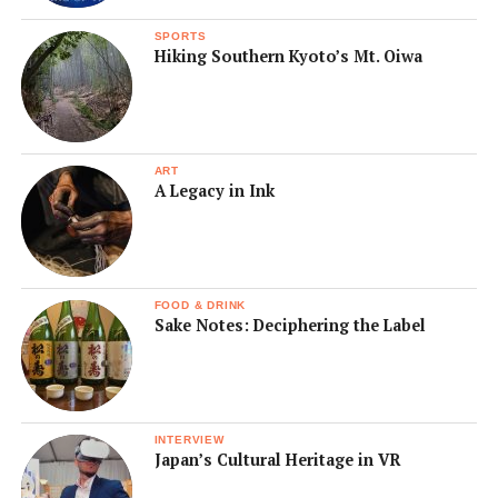
SPORTS
Hiking Southern Kyoto’s Mt. Oiwa
ART
A Legacy in Ink
FOOD & DRINK
Sake Notes: Deciphering the Label
INTERVIEW
Japan’s Cultural Heritage in VR