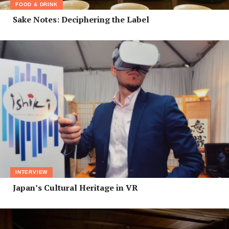
FOOD & DRINK
Sake Notes: Deciphering the Label
INTERVIEW
Japan’s Cultural Heritage in VR