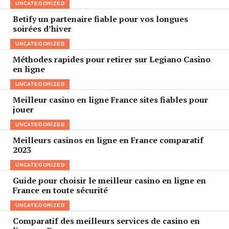
UNCATEGORIZED
Betify un partenaire fiable pour vos longues
soirées d’hiver
UNCATEGORIZED
Méthodes rapides pour retirer sur Legiano Casino
en ligne
UNCATEGORIZED
Meilleur casino en ligne France sites fiables pour
jouer
UNCATEGORIZED
Meilleurs casinos en ligne en France comparatif
2023
UNCATEGORIZED
Guide pour choisir le meilleur casino en ligne en
France en toute sécurité
UNCATEGORIZED
Comparatif des meilleurs services de casino en