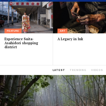
FEATURE
ART
Experience Suita-
A Legacy in Ink
Asahidori shopping
district
LATEST
TRENDING
VIDEOS