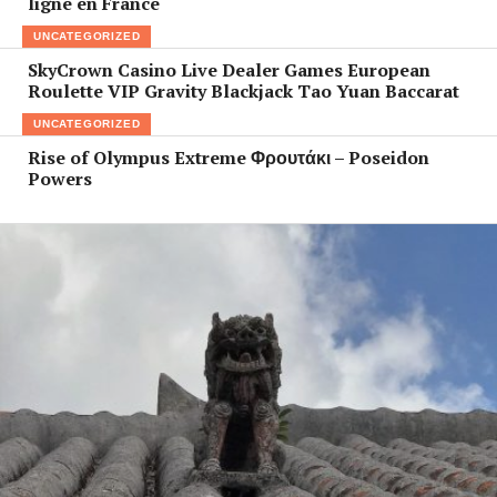
ligne en France
UNCATEGORIZED
SkyCrown Casino Live Dealer Games European
Roulette VIP Gravity Blackjack Tao Yuan Baccarat
UNCATEGORIZED
Rise of Olympus Extreme Φρουτάκι – Poseidon
Powers