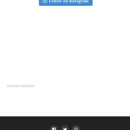
Follow on Instagram
ADVERTISEMENT