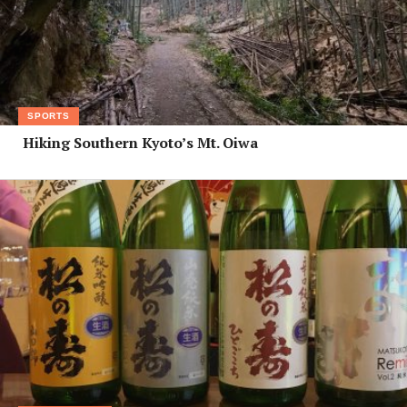
SPORTS
Hiking Southern Kyoto’s Mt. Oiwa