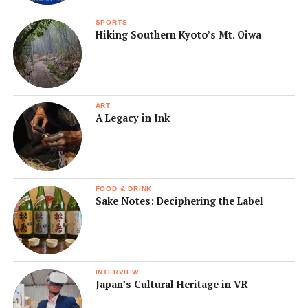
SPORTS
Hiking Southern Kyoto’s Mt. Oiwa
ART
A Legacy in Ink
FOOD & DRINK
Sake Notes: Deciphering the Label
INTERVIEW
Japan’s Cultural Heritage in VR